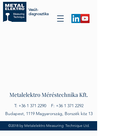
Vasút-
diagnosztika
Metalelektro Méréstechnika Kft
.
T:
+36 1 371 2290
F:
+36 1 371 2292
Budapest, 1119 Magyarország, Borszék köz 13
©2018 by Metalelektro Measuring Technique Ltd.